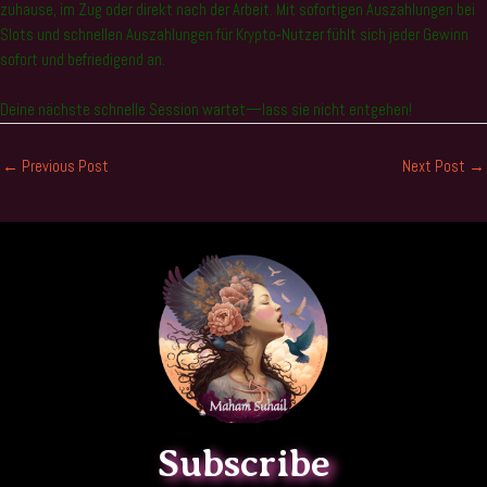
zuhause, im Zug oder direkt nach der Arbeit. Mit sofortigen Auszahlungen bei
Slots und schnellen Auszahlungen für Krypto‑Nutzer fühlt sich jeder Gewinn
sofort und befriedigend an.
Deine nächste schnelle Session wartet—lass sie nicht entgehen!
←
Previous Post
Next Post
→
Subscribe