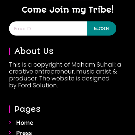
Come Join my Tribe!
Email
JOIN
About Us
This is a copyright of Maham Suhail: a
creative entrepreneur, music artist &
producer. The website is designed
by Ford Solution.
Pages
Home
Press