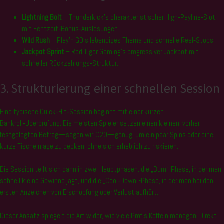
Lightning Bolt
– Thunderkick’s charakteristischer High‑Payline‑Slot
mit Echtzeit‑Bonus‑Auslösungen.
Wild Rush
– Play’n GO’s lebendiges Thema und schnelle Reel‑Stops.
Jackpot Sprint
– Red Tiger Gaming’s progressiver Jackpot mit
schneller Rückzahlungs‑Struktur.
3. Strukturierung einer schnellen Session
Eine typische Quick‑Hit‑Session beginnt mit einer kurzen
Bankroll‑Überprüfung. Die meisten Spieler setzen einen kleinen, vorher
festgelegten Betrag—sagen wir €20—genug, um ein paar Spins oder eine
kurze Tischeinlage zu decken, ohne sich erheblich zu riskieren.
Die Session teilt sich dann in zwei Hauptphasen: die „Burn“-Phase, in der man
schnell kleine Gewinne jagt, und die „Cool‑Down“-Phase, in der man bei den
ersten Anzeichen von Erschöpfung oder Verlust aufhört.
Dieser Ansatz spiegelt die Art wider, wie viele Profis Koffein managen: Direkt