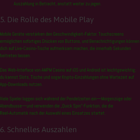
Auszahlung in Betracht, anstatt weiter zu jagen.
5. Die Rolle des Mobile Play
Mobile Geräte verstärken den Geschwindigkeit‑Faktor. Touchscreens
ermöglichen sofortiges Drücken von Buttons, und Benachrichtigungen können
dich auf Live‑Casino‑Tische aufmerksam machen, die innerhalb Sekunden
beitreten lassen.
Das Web‑Interface von AMPM Casino auf iOS und Android ist leichtgewichtig;
du kannst Slots, Tische und sogar Krypto‑Einzahlungen ohne Wartezeit auf
App‑Downloads nutzen.
Viele Spieler loggen sich während der Pendelzeiten ein—Morgenzüge oder
Abendbusse—und verwenden die „Quick Spin“-Funktion, die die
Reel‑Automatik nach der Auswahl eines Einsatzes startet.
6. Schnelles Auszahlen