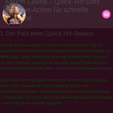
AMPM Casino – Quick‑Hit Slots
Skip
und Live‑Action für schnelle
to
content
Gewinne
Med
1. Der Puls einer Quick‑Hit‑Session
Wenn der Bildschirm aufleuchtet und der erste Reel sich dreht, folgt ein
Adrenalinschub im vertrauten Rhythmus des schnell‑aktions‑Gameplays von
AMPM Casino. Spieler, die auf kurze Spannungs‑Burstes stehen, fühlen sich
von dieser Umgebung angezogen: ein paar Spins, einige Tischeinsätze und
eine schnelle Auszahlung oder Verlust, bevor die nächste Kaffeepause beginnt.
Dieser Spielstil dreht sich ganz um Momentum. Anstatt lange Sessions zu
ziehen, strebt man nach der Sofort‑Auszahlung, die Slots und
Instant‑Win‑Games bieten. Das Nervenkitzel liegt im schnellen Entscheiden
—Einsatzgröße, Spin-Anzahl oder ob man bei einer Blackjack‑Hand verdoppelt
—alles innerhalb von Sekunden ausgeführt.