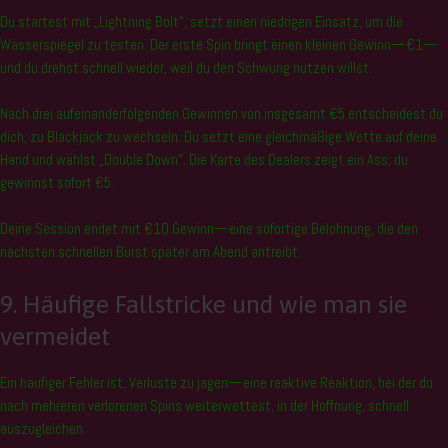
Du startest mit „Lightning Bolt“, setzt einen niedrigen Einsatz, um die
Wasserspiegel zu testen. Der erste Spin bringt einen kleinen Gewinn—€1—
und du drehst schnell wieder, weil du den Schwung nutzen willst.
Nach drei aufeinanderfolgenden Gewinnen von insgesamt €5 entscheidest du
dich, zu Blackjack zu wechseln. Du setzt eine gleichmäßige Wette auf deine
Hand und wählst „Double Down“. Die Karte des Dealers zeigt ein Ass; du
gewinnst sofort €5.
Deine Session endet mit €10 Gewinn—eine sofortige Belohnung, die den
nächsten schnellen Burst später am Abend antreibt.
9. Häufige Fallstricke und wie man sie
vermeidet
Ein häufiger Fehler ist, Verluste zu jagen—eine reaktive Reaktion, bei der du
nach mehreren verlorenen Spins weiterwettest, in der Hoffnung, schnell
auszugleichen.