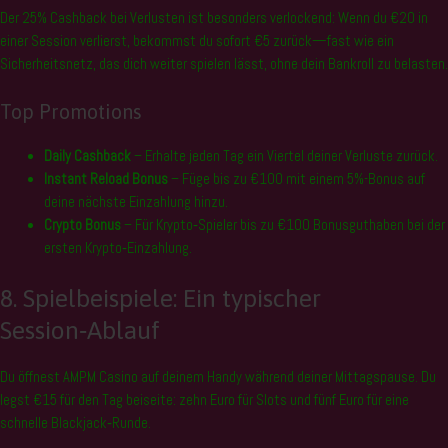
Der 25% Cashback bei Verlusten ist besonders verlockend: Wenn du €20 in
einer Session verlierst, bekommst du sofort €5 zurück—fast wie ein
Sicherheitsnetz, das dich weiter spielen lässt, ohne dein Bankroll zu belasten.
Top Promotions
Daily Cashback
– Erhalte jeden Tag ein Viertel deiner Verluste zurück.
Instant Reload Bonus
– Füge bis zu €100 mit einem 5%-Bonus auf
deine nächste Einzahlung hinzu.
Crypto Bonus
– Für Krypto‑Spieler bis zu €100 Bonusguthaben bei der
ersten Krypto‑Einzahlung.
8. Spielbeispiele: Ein typischer
Session‑Ablauf
Du öffnest AMPM Casino auf deinem Handy während deiner Mittagspause. Du
legst €15 für den Tag beiseite: zehn Euro für Slots und fünf Euro für eine
schnelle Blackjack‑Runde.