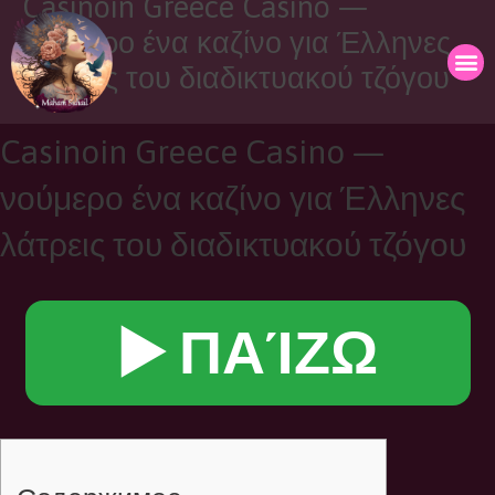
Casinoin Greece Casino —
Skip
νούμερο ένα καζίνο για Έλληνες
to
content
λάτρεις του διαδικτυακού τζόγου
Med
Casinoin Greece Casino —
νούμερο ένα καζίνο για Έλληνες
λάτρεις του διαδικτυακού τζόγου
▶️ ΠΑΊΖΩ