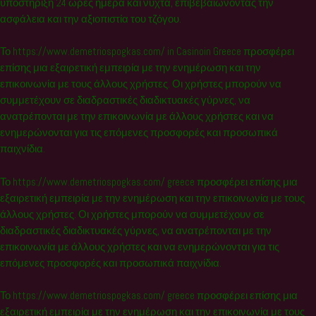
υποστήριξη 24 ώρες ημέρα και νύχτα, επιβεβαιώνοντας την
ασφάλεια και την αξιοπιστία του τζόγου.
Το https://www.demetriospogkas.com/ in Casinoin Greece προσφέρει
επίσης μια εξαιρετική εμπειρία με την ενημέρωση και την
επικοινωνία με τους άλλους χρήστες. Οι χρήστες μπορούν να
συμμετέχουν σε διαδραστικές διαδικτυακές γύρνες, να
ανατρέπονται με την επικοινωνία με άλλους χρήστες και να
ενημερώνονται για τις επόμενες προσφορές και προσωπικά
παιχνίδια.
Το https://www.demetriospogkas.com/ greece προσφέρει επίσης μια
εξαιρετική εμπειρία με την ενημέρωση και την επικοινωνία με τους
άλλους χρήστες. Οι χρήστες μπορούν να συμμετέχουν σε
διαδραστικές διαδικτυακές γύρνες, να ανατρέπονται με την
επικοινωνία με άλλους χρήστες και να ενημερώνονται για τις
επόμενες προσφορές και προσωπικά παιχνίδια.
Το https://www.demetriospogkas.com/ greece προσφέρει επίσης μια
εξαιρετική εμπειρία με την ενημέρωση και την επικοινωνία με τους