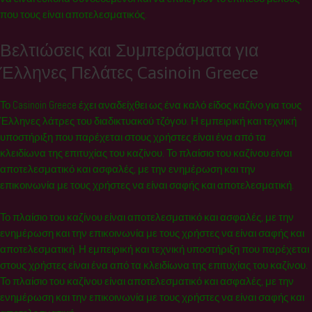
που τους είναι αποτελεσματικός.
Βελτιώσεις και Συμπεράσματα για
Έλληνες Πελάτες Casinoin Greece
Το Casinoin Greece έχει αναδείχθει ως ένα καλό είδος καζίνο για τους
Έλληνες λάτρες του διαδικτυακού τζόγου. Η εμπειρική και τεχνική
υποστήριξη που παρέχεται στους χρήστες είναι ένα από τα
κλειδίωνα της επιτυχίας του καζίνου. Το πλαίσιο του καζίνου είναι
αποτελεσματικό και ασφαλές, με την ενημέρωση και την
επικοινωνία με τους χρήστες να είναι σαφής και αποτελεσματική.
Το πλαίσιο του καζίνου είναι αποτελεσματικό και ασφαλές, με την
ενημέρωση και την επικοινωνία με τους χρήστες να είναι σαφής και
αποτελεσματική. Η εμπειρική και τεχνική υποστήριξη που παρέχεται
στους χρήστες είναι ένα από τα κλειδίωνα της επιτυχίας του καζίνου.
Το πλαίσιο του καζίνου είναι αποτελεσματικό και ασφαλές, με την
ενημέρωση και την επικοινωνία με τους χρήστες να είναι σαφής και