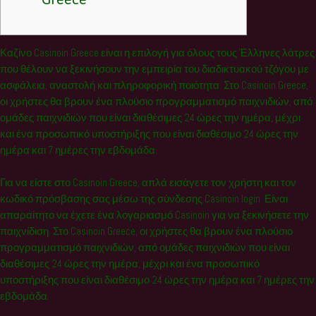
Καζίνο Casinoin Greece είναι η επιλογή για όλους τους Έλληνες λάτρες
που θέλουν να ξεκινήσουν την εμπειρία του διαδικτυακού τζόγου με
ασφάλεια, αναστολή και πληροφορική ποιότητα. Στο Casinoin Greece,
οι χρήστες θα βρουν ένα πλούσιο προγραμματισμό παιχνιδιών, από
ομάδες παιχνιδιών που είναι διαθέσιμες 24 ώρες την ημέρα, μέχρι
και ένα προσωπικό υποστήριξης που είναι διαθέσιμο 24 ώρες την
ημέρα και 7 ημέρες την εβδομάδα.
Για να είστε στο Casinoin Greece, απλά εισάγετε τον χρήστη και τον
κωδικό πρόσβασης σας μέσω της σύνδεσης Casinoin login. Είναι
απαραίτητο να έχετε ένα λογαριασμό Casinoin για να ξεκινήσετε την
παιχνίδιση. Στο Casinoin Greece, οι χρήστες θα βρουν ένα πλούσιο
προγραμματισμό παιχνιδιών, από ομάδες παιχνιδιών που είναι
διαθέσιμες 24 ώρες την ημέρα, μέχρι και ένα προσωπικό
υποστήριξης που είναι διαθέσιμο 24 ώρες την ημέρα και 7 ημέρες την
εβδομάδα.