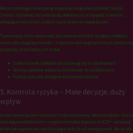
Gracze preferujący intensywną rozgrywkę cenią sobie szybkość decyzji.
Zamiast rozmyślać nad wielkością zakładów czy przeglądać statystyki,
polegają na instynkcie i szybkim rzucie okiem na tabelę kursów.
Typowa sesja może obejmować postawienie od trzech do pięciu zakładów,
zanim zdecydują się przerwać—często po serii wygranych lub po pojedynczej
przegranej, która kończy ich streak.
Szybkie suwaki zakładów dostosowują się w milisekundach
Historia zakładów widoczna natychmiast do szybkiej oceny
Funkcje auto‑play dostępne do kolejnych obrotów
5. Kontrola ryzyka – Małe decyzje, duży
wpływ
Akceptowalny poziom ryzyka jest tutaj umiarkowany, ale przemyślany. Gracze
stawiają niewielkie kwoty—często minimalne depozyty od €20—ponieważ
potencjał wygranej jest wystarczająco duży, by ich zaangażować, ale na tyle