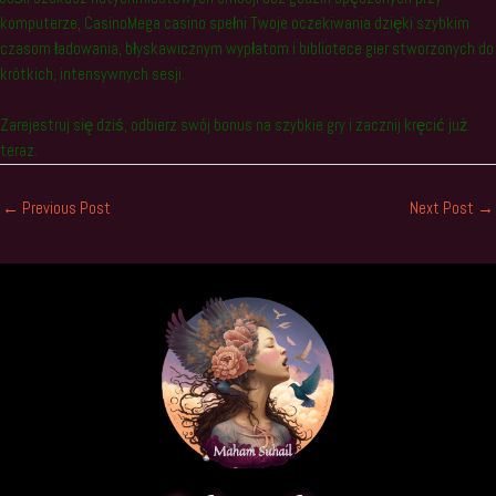
komputerze, CasinoMega casino spełni Twoje oczekiwania dzięki szybkim
czasom ładowania, błyskawicznym wypłatom i bibliotece gier stworzonych do
krótkich, intensywnych sesji.
Zarejestruj się dziś, odbierz swój bonus na szybkie gry i zacznij kręcić już
teraz.
←
Previous Post
Next Post
→