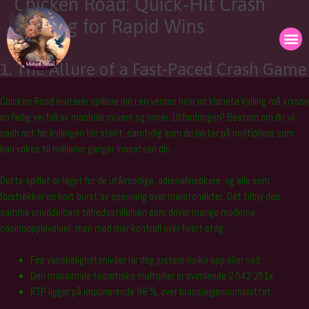
Chicken Road: Quick‑Hit Crash
Skip
Gaming for Rapid Wins
to
content
1. The Allure of a Fast‑Paced Crash Game
Chicken Road inviterer spillere inn i en verden hvor en klønete kylling må krysse
en farlig vei full av manhole covers og ovner. Utfordringen? Bestem om du vil
cash out før kyllingen blir stekt, samtidig som du jakter på multipliers som
kan vokse til millioner ganger innsatsen din.
Dette spillet er laget for de utålmodige, adrenalinsøkere, og alle som
foretrekker en kort burst av spenning over maratonøkter. Det tilbyr den
samme umiddelbare tilfredsstillelsen som driver mange moderne
casinoopplevelser, men med mer kontroll over hvert steg.
Fire vanskelighetsnivåer lar deg justere risiko opp eller ned.
Den maksimale teoretiske multiplier er svimlende 2 542 251x.
RTP ligger på imponerende 98 %, over bransjegjennomsnittet.