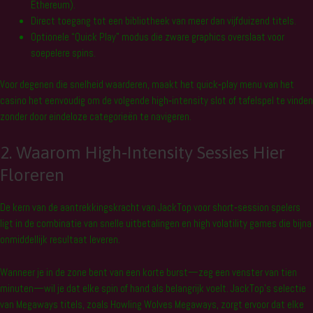
Ethereum).
Direct toegang tot een bibliotheek van meer dan vijfduizend titels.
Optionele “Quick Play” modus die zware graphics overslaat voor
soepelere spins.
Voor degenen die snelheid waarderen, maakt het quick‑play menu van het
casino het eenvoudig om de volgende high‑intensity slot of tafelspel te vinden
zonder door eindeloze categorieën te navigeren.
2. Waarom High‑Intensity Sessies Hier
Floreren
De kern van de aantrekkingskracht van JackTop voor short‑session spelers
ligt in de combinatie van snelle uitbetalingen en high volatility games die bijna
onmiddellijk resultaat leveren.
Wanneer je in de zone bent van een korte burst—zeg een venster van tien
minuten—wil je dat elke spin of hand als belangrijk voelt. JackTop’s selectie
van Megaways titels, zoals Howling Wolves Megaways, zorgt ervoor dat elke