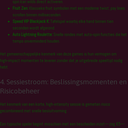
spin kan wilds direct activeren.
Fruit Zen:
Klassieke fruit symbolen met een moderne twist; pay lines
scrollen binnen milliseconden.
Speed VIP Blackjack K:
Tafelspel waarbij elke hand binnen tien
seconden wordt afgerond.
Auto Lightning Roulette:
Snelle rondes met auto‑spin functies die het
tempo onverminderd houden.
Het gemeenschappelijke kenmerk van deze games is hun vermogen om
high‑impact momenten te leveren zonder dat je uitgebreide speeltijd nodig
hebt.
4. Sessiestroom: Beslissingsmomenten en
Risicobeheer
Het kenmerk van een korte, high‑intensity sessie is gemeten risico
gecombineerd met snelle besluitvorming.
Een typische speler begint misschien met een bescheiden inzet—zeg €5—