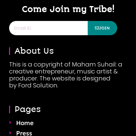
Come Join my Tribe!
Email
JOIN
About Us
This is a copyright of Maham Suhail: a
creative entrepreneur, music artist &
producer. The website is designed
by Ford Solution.
Pages
Home
Press