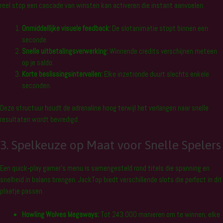
reel stop een cascade van winsten kan activeren die instant aanvoelen.
Onmiddellijke visuele feedback:
De slotanimatie stopt binnen een
seconde.
Snelle uitbetalingsverwerking:
Winnende credits verschijnen meteen
op je saldo.
Korte beslissingsintervallen:
Elke inzetronde duurt slechts enkele
seconden.
Deze structuur houdt de adrenaline hoog terwijl het verlangen naar snelle
resultaten wordt bevredigd.
3. Spelkeuze op Maat voor Snelle Spelers
Een quick‑play gamer’s menu is samengesteld rond titels die spanning en
snelheid in balans brengen. JackTop biedt verschillende slots die perfect in dit
plaatje passen.
Howling Wolves Megaways:
Tot 243.000 manieren om te winnen; elke