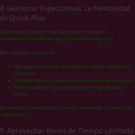
8. Gestionar Expectativas: La Mentalidad
de Quick‑Play
Los jugadores en sesiones cortas suelen estar motivados por
retroalimentación inmediata en lugar de crecimiento a largo plazo.
Esta mentalidad se traduce en:
Elegir juegos con tasas de pago visibles (por ejemplo, tragamonedas
“Quick Wins”).
Evitar juegos de mesa complejos que requieran estrategias profundas.
Priorizar el cash‑out tras una racha positiva en lugar de perseguir
pérdidas.
El resultado es un patrón de juego que resulta satisfactorio sin causar fatiga
o agotamiento.
9. Aprovechar Bonos de Tiempo Limitado