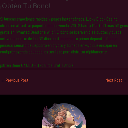
¡Obtén Tu Bono!
Si buscas emociones rápidas y pagos instantáneos, Lucky Block Casino
ofrece un atractivo paquete de bienvenida: 200% hasta €25 000 más 50 giros
gratis en “Wanted Dead or a Wild”. El bono se libera en diez cuotas y puede
activarse dentro de los 30 días posteriores a tu primer depósito. Con un
proceso sencillo de depósito en crypto y torneos en vivo que encajan en
cualquier agenda ocupada, estás listo para disfrutar rápidamente.
¡Obtén Bono €4 000 + 175 Giros Gratis Ahora!
←
Previous Post
Next Post
→