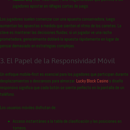
jugadores apostar en ráfagas cortas de juego.
Los jugadores suelen comenzar con una apuesta conservadora, luego
aumentan las apuestas a medida que sienten el ritmo de los carretes. La
clave es mantener las decisiones fluidas; si un jugador ve una racha
prometedora, generalmente doblará la apuesta rápidamente en lugar de
pensar demasiado en estrategias complejas.
3. El Papel de la Responsividad Móvil
Un enfoque mobile‑first es esencial para los jugadores que participan durante
desplazamientos o descansos para almorzar.
Lucky Block Casino
’s diseño
responsivo significa que cada botón se siente perfecto en la pantalla de un
teléfono.
Los usuarios móviles disfrutan de:
Acceso instantáneo a la tabla de clasificación y las posiciones en
torneos.