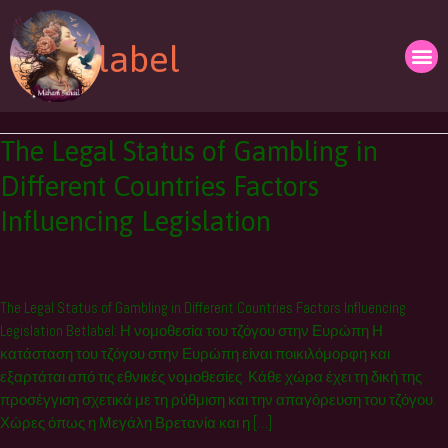
Skip
to
Betlabel
content
Med
The
The Legal Status of Gambling in
Legal
Different Countries Factors
Status
of
Influencing Legislation
Gambling
in
Different
Countries
The Legal Status of Gambling in Different Countries Factors Influencing
Factors
Legislation Betlabel: Η νομοθεσία του τζόγου στην Ευρώπη Η
Influencing
κατάσταση του τζόγου στην Ευρώπη είναι ποικιλόμορφη και
Legislation
εξαρτάται από τις εθνικές νομοθεσίες. Κάθε χώρα έχει τη δική της
προσέγγιση σχετικά με τη ρύθμιση και την απαγόρευση του τζόγου.
Χώρες όπως η Μεγάλη Βρετανία και η […]