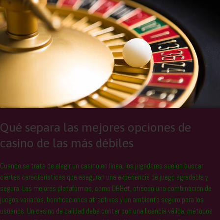
Qué separa las mejores opciones de
casino de las más débiles
Cuando se trata de elegir un casino en línea, los jugadores suelen buscar
ciertas características que aseguran una experiencia de juego agradable y
segura. Las mejores plataformas, como DBBet, ofrecen una combinación de
juegos variados, bonificaciones atractivas y un ambiente seguro para los
usuarios. Un casino de calidad debe contar con una licencia válida, métodos