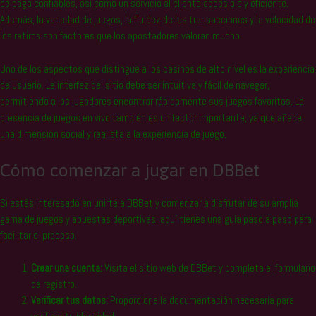
de pago confiables, así como un servicio al cliente accesible y eficiente.
Además, la variedad de juegos, la fluidez de las transacciones y la velocidad de
los retiros son factores que los apostadores valoran mucho.
Uno de los aspectos que distingue a los casinos de alto nivel es la experiencia
de usuario. La interfaz del sitio debe ser intuitiva y fácil de navegar,
permitiendo a los jugadores encontrar rápidamente sus juegos favoritos. La
presencia de juegos en vivo también es un factor importante, ya que añade
una dimensión social y realista a la experiencia de juego.
Cómo comenzar a jugar en DBBet
Si estás interesado en unirte a DBBet y comenzar a disfrutar de su amplia
gama de juegos y apuestas deportivas, aquí tienes una guía paso a paso para
facilitar el proceso.
Crear una cuenta:
Visita el sitio web de DBBet y completa el formulario
de registro.
Verificar tus datos:
Proporciona la documentación necesaria para