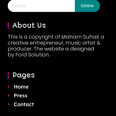
Email
JOIN
About Us
This is a copyright of Maham Suhail: a
creative entrepreneur, music artist &
producer. The website is designed
by Ford Solution.
Pages
Home
Press
Contact