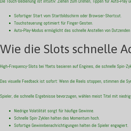
Die Touch-Bedienung ist intuitiv: Ziehen zum Drehen, Tippen für Auto‑Play
Sofortiger Start vom Startbildschirm oder Browser-Shortcut.
Touchsteuerung optimiert für Finger-Gesten.
Auto‑Play-Modus ermöglicht das schnelle Anstellen von Dutzenden 
Wie die Slots schnelle Ac
High‑Frequency-Slots bei Ybets basieren auf Engines, die schnelle Spin-Z
Das visuelle Feedback ist sofort: Wenn die Reels stoppen, stimmen die Symb
Spieler, die schnelle Ergebnisse bevorzugen, wählen meist Titel mit niedrig
Niedrige Volatilität sorgt für häufige Gewinne.
Schnelle Spin-Zyklen halten das Momentum hoch.
Sofortige Gewinnbenachrichtigungen halten die Spieler engagiert.