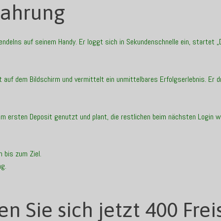
rfahrung
Pendelns auf seinem Handy. Er loggt sich in Sekundenschnelle ein, startet
t auf dem Bildschirm und vermittelt ein unmittelbares Erfolgserlebnis. Er 
vom ersten Deposit genutzt und plant, die restlichen beim nächsten Login 
 bis zum Ziel.
ng.
 Sie sich jetzt 400 Frei