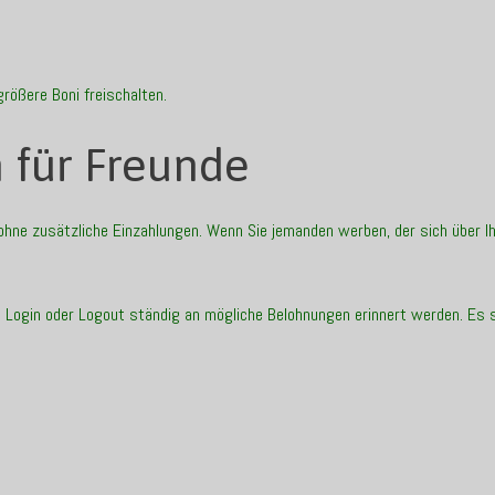
rößere Boni freischalten.
n für Freunde
, ohne zusätzliche Einzahlungen. Wenn Sie jemanden werben, der sich über Ih
 Login oder Logout ständig an mögliche Belohnungen erinnert werden. Es s