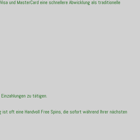
isa und MasterCard eine schnellere Abwicklung als traditionelle
e Einzahlungen zu tätigen.
 ist oft eine Handvoll Free Spins, die sofort während Ihrer nächsten