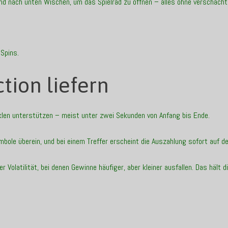
 und nach unten Wischen, um das Spielrad zu öffnen – alles ohne verschach
Spins.
tion liefern
yklen unterstützen – meist unter zwei Sekunden von Anfang bis Ende.
ole überein, und bei einem Treffer erscheint die Auszahlung sofort auf dem
er Volatilität, bei denen Gewinne häufiger, aber kleiner ausfallen. Das häl