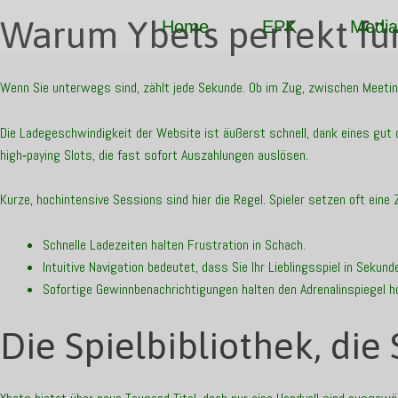
Skip
Warum Ybets perfekt für 
Home
EPK
Medi
to
content
Wenn Sie unterwegs sind, zählt jede Sekunde. Ob im Zug, zwischen Meeting
Die Ladegeschwindigkeit der Website ist äußerst schnell, dank eines gut
high‑paying Slots, die fast sofort Auszahlungen auslösen.
Kurze, hochintensive Sessions sind hier die Regel. Spieler setzen oft eine
Schnelle Ladezeiten halten Frustration in Schach.
Intuitive Navigation bedeutet, dass Sie Ihr Lieblingsspiel in Sekund
Sofortige Gewinnbenachrichtigungen halten den Adrenalinspiegel h
Die Spielbibliothek, die