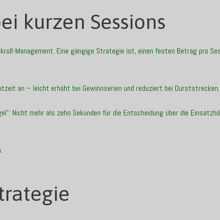
i kurzen Sessions
kroll-Management. Eine gängige Strategie ist, einen festen Betrag pro Se
htzeit an – leicht erhöht bei Gewinnserien und reduziert bei Durststrecken,
gel”: Nicht mehr als zehn Sekunden für die Entscheidung über die Einsatzh
.
trategie