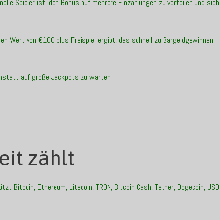
lle Spieler ist, den Bonus auf mehrere Einzahlungen zu verteilen und sich
hen Wert von €100 plus Freispiel ergibt, das schnell zu Bargeldgewinnen
 anstatt auf große Jackpots zu warten.
it zählt
zt Bitcoin, Ethereum, Litecoin, TRON, Bitcoin Cash, Tether, Dogecoin, USD