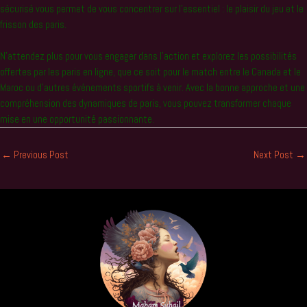
sécurisé vous permet de vous concentrer sur l’essentiel : le plaisir du jeu et le
frisson des paris.
N’attendez plus pour vous engager dans l’action et explorez les possibilités
offertes par les paris en ligne, que ce soit pour le match entre le Canada et le
Maroc ou d’autres événements sportifs à venir. Avec la bonne approche et une
compréhension des dynamiques de paris, vous pouvez transformer chaque
mise en une opportunité passionnante.
←
Previous Post
Next Post
→