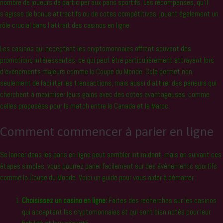
nombre de joueurs de participer aux paris sportifs. Les récompenses, qu’il
s’agisse de bonus attractifs ou de cotes compétitives, jouent également un
rôle crucial dans l’attrait des casinos en ligne.
Les casinos qui acceptent les cryptomonnaies offrent souvent des
promotions intéressantes, ce qui peut être particulièrement attrayant lors
d’événements majeurs comme la Coupe du Monde. Cela permet non
seulement de faciliter les transactions, mais aussi d’attirer des parieurs qui
cherchent à maximiser leurs gains avec des cotes avantageuses, comme
celles proposées pour le match entre le Canada et le Maroc.
Comment commencer à parier en ligne
Se lancer dans les paris en ligne peut sembler intimidant, mais en suivant ces
étapes simples, vous pourrez parier facilement sur des événements sportifs
comme la Coupe du Monde. Voici un guide pour vous aider à démarrer :
Choisissez un casino en ligne:
Faites des recherches sur les casinos
qui acceptent les cryptomonnaies et qui sont bien notés pour leur