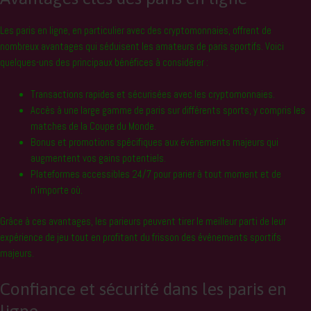
Les paris en ligne, en particulier avec des cryptomonnaies, offrent de
nombreux avantages qui séduisent les amateurs de paris sportifs. Voici
quelques-uns des principaux bénéfices à considérer :
Transactions rapides et sécurisées avec les cryptomonnaies.
Accès à une large gamme de paris sur différents sports, y compris les
matches de la Coupe du Monde.
Bonus et promotions spécifiques aux événements majeurs qui
augmentent vos gains potentiels.
Plateformes accessibles 24/7 pour parier à tout moment et de
n’importe où.
Grâce à ces avantages, les parieurs peuvent tirer le meilleur parti de leur
expérience de jeu tout en profitant du frisson des événements sportifs
majeurs.
Confiance et sécurité dans les paris en