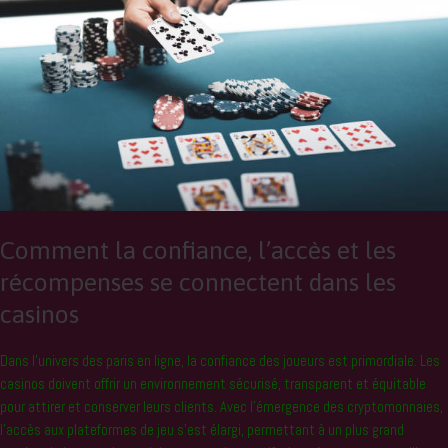
Comment la confiance, l’accès et les
récompenses se connectent dans les
casinos
Dans l’univers des paris en ligne, la confiance des joueurs est primordiale. Les
casinos doivent offrir un environnement sécurisé, transparent et équitable
pour attirer et conserver leurs clients. Avec l’émergence des cryptomonnaies,
l’accès aux plateformes de jeu s’est élargi, permettant à un plus grand