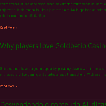
Voittostrategiat kasinopeleissä miten maksimoida voittomahdollisuudet Ymmär
tarjoavat erilaisia mahdollisuuksia ja strategioita. Kolikkopelissä on esim
tehdä tietoisempia päätöksiä ja
Read More »
Why
Why players love Goldbetio Casino
players
love
Goldbetio
Casino
Online casinos have surged in popularity, providing players with immersiv
UK:
enthusiasts of live gaming and cryptocurrency transactions. With an enti
a
trusted
Read More »
platform
for
Desvendando
Desvendando o conteúdo AI: dicas
live