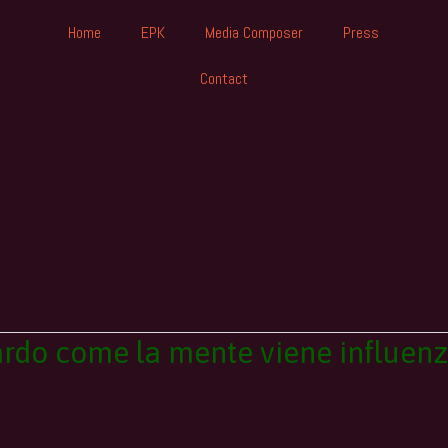
Home
EPK
Media Composer
Press
Contact
zardo come la mente viene influenz