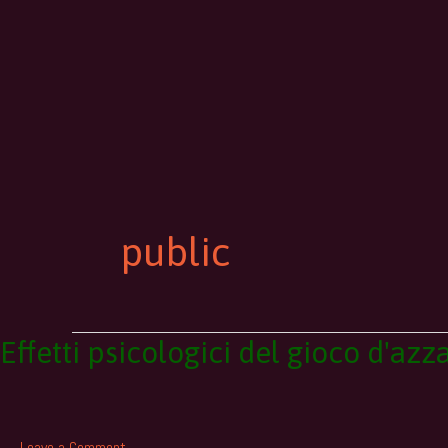
Skip
to
content
Post
pagination
public
Effetti
Effetti psicologici del gioco d'az
psicologici
del
gioco
d'azzardo
Leave a Comment