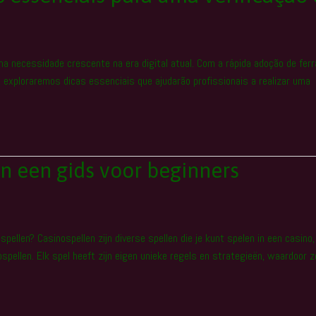
 uma necessidade crescente na era digital atual. Com a rápida adoção de fer
, exploraremos dicas essenciais que ajudarão profissionais a realizar uma
n een gids voor beginners
pellen? Casinospellen zijn diverse spellen die je kunt spelen in een casino
spellen. Elk spel heeft zijn eigen unieke regels en strategieën, waardoor ze