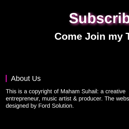
Subscri
Come Join my T
About Us
This is a copyright of Maham Suhail: a creative
entrepreneur, music artist & producer. The websi
designed by Ford Solution.