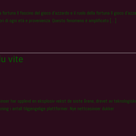
 fortuna Il fascino del gioco d’azzardo e il ruolo della fortuna Il gioco d’az
i di ogni età e provenienza. Questo fenomeno è amplificato […]
u vite
noer har opplevd en eksplosiv vekst de siste årene, drevet av teknologiske 
ning i antall tilgjengelige plattformer. Nye nettcasinoer dukker