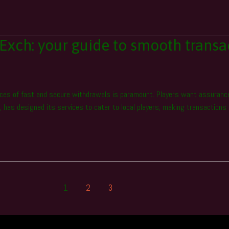
Exch: your guide to smooth transa
ances of fast and secure withdrawals is paramount. Players want assurance
 has designed its services to cater to local players, making transactions 
1
2
3