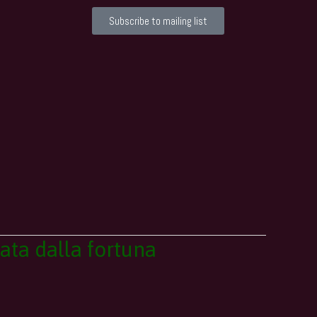
Subscribe to mailing list
ata dalla fortuna