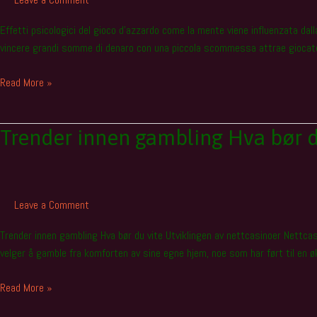
come
Effetti psicologici del gioco d'azzardo come la mente viene influenzata dalla
la
vincere grandi somme di denaro con una piccola scommessa attrae giocator
mente
viene
Read More »
influenzata
dalla
fortuna
Trender
Trender innen gambling Hva bør d
innen
gambling
Hva
bør
Leave a Comment
du
Trender innen gambling Hva bør du vite Utviklingen av nettcasinoer Nettcasi
vite
velger å gamble fra komforten av sine egne hjem, noe som har ført til en øk
Read More »